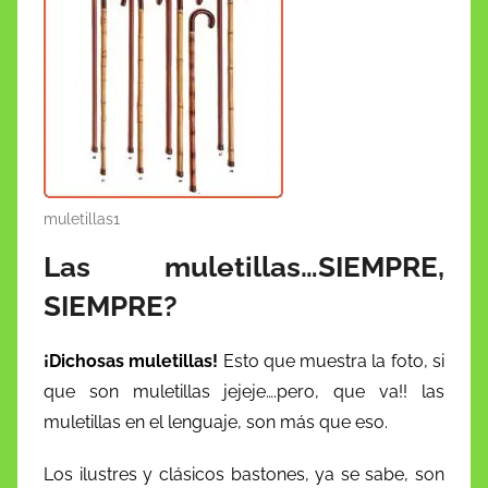
e
er
l
s
e
z
p
b
A
dI
o
ar
o
p
n
n
tir
o
p
W
k
is
h
Li
muletillas1
st
Las muletillas…SIEMPRE,
SIEMPRE?
¡Dichosas muletillas!
Esto que muestra la foto, si
que son muletillas jejeje….pero, que va!! las
muletillas en el lenguaje, son más que eso.
Los ilustres y clásicos bastones, ya se sabe, son