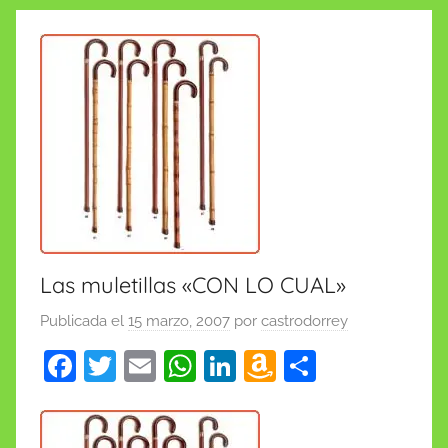
insólitas
Las muletillas «CON LO CUAL»
Publicada el
15 marzo, 2007
por
castrodorrey
F
T
E
W
Li
A
C
a
w
m
h
n
m
o
c
itt
ai
at
k
a
m