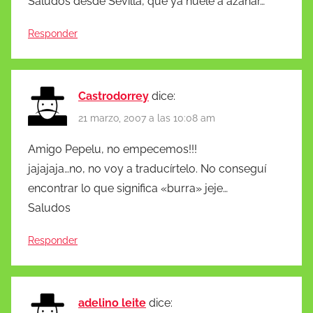
Saludos desde Sevilla, que ya huele a azahar…
Responder
Castrodorrey
dice:
21 marzo, 2007 a las 10:08 am
Amigo Pepelu, no empecemos!!!
jajajaja…no, no voy a traducírtelo. No conseguí
encontrar lo que significa «burra» jeje…
Saludos
Responder
adelino leite
dice: