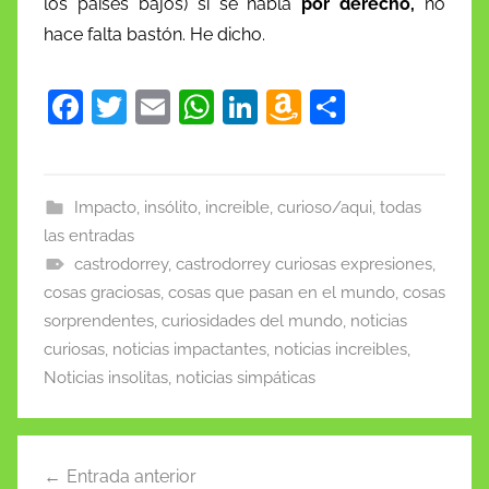
los países bajos) si se habla
por derecho,
no
hace falta bastón. He dicho.
F
T
E
W
Li
A
C
a
w
m
h
n
m
o
c
itt
ai
at
k
a
m
e
er
l
s
e
z
p
Impacto, insólito, increible, curioso/aqui, todas
las entradas
b
A
dI
o
ar
castrodorrey
,
castrodorrey curiosas expresiones
,
o
p
n
n
tir
cosas graciosas
,
cosas que pasan en el mundo
,
cosas
o
p
W
sorprendentes
,
curiosidades del mundo
,
noticias
k
is
curiosas
,
noticias impactantes
,
noticias increibles
,
h
Noticias insolitas
,
noticias simpáticas
Li
st
Navegación
Entrada anterior