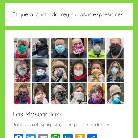
insólitas
Etiqueta:
castrodorrey curiosas expresiones
Las Mascarillas?
Publicada el
24 agosto, 2020
por
castrodorrey