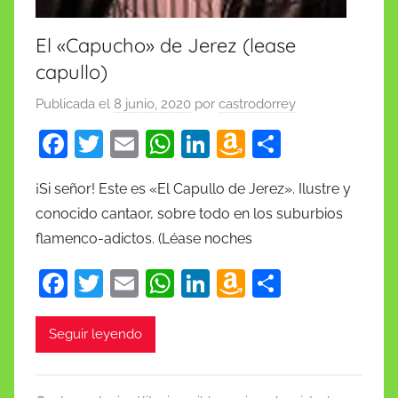
El «Capucho» de Jerez (lease
capullo)
Publicada el
8 junio, 2020
por
castrodorrey
F
T
E
W
Li
A
C
a
w
m
h
n
m
o
¡Si señor! Este es «El Capullo de Jerez». Ilustre y
c
itt
ai
at
k
a
m
conocido cantaor, sobre todo en los suburbios
e
er
l
s
e
z
p
flamenco-adictos. (Léase noches
b
A
dI
o
ar
F
T
E
W
Li
A
C
o
p
n
n
tir
a
w
m
h
n
m
o
o
p
W
c
itt
ai
at
k
a
m
k
is
Seguir leyendo
e
er
l
s
e
z
p
h
b
A
dI
o
ar