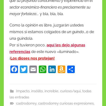
que su profundo conocimiento y experiencia en el
sector económico-financiero es precisamente su
mayor fortaleza….
y bla, bla, bla.
Como la opinión es libre, juzgarán ustedes
mismos si estamos colgados de
un guindo
….o de
una guindola.
Por si tuvieron poco,
aquí les dejo algunas
referencias
de este nuevo «iluminado».
¡
Los dioses nos protejan!
F
T
E
W
Li
A
C
a
w
m
h
n
m
o
c
itt
ai
at
k
a
m
e
er
l
s
e
z
p
Impacto, insólito, increible, curioso/aqui, todas
las entradas
b
A
dI
o
ar
castrodorrey
,
castrodorrey curiosas expresiones
,