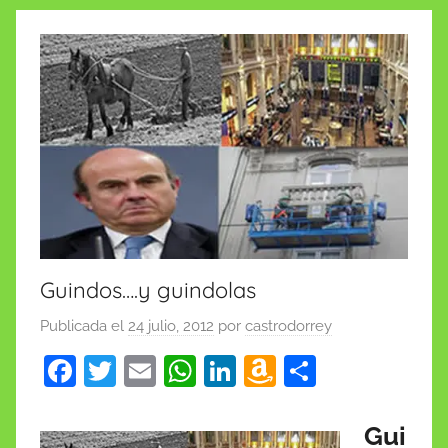
insólitas
Guindos….y guindolas
Publicada el
24 julio, 2012
por
castrodorrey
F
T
E
W
Li
A
C
a
w
m
h
n
m
o
c
itt
ai
at
k
a
m
Gui