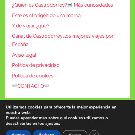
¿Quien es Castrodorrey?
Más curiosidades
Este es el origen de una marca
Y de viajar ¿que?
Canal de Castrodorrey…los mejores viajes por
España
Aviso legal
Política de privacidad
Política de cookies
CONTACTO
Utilizamos cookies para ofrecerte la mejor experiencia en
nuestra web.
Puedes aprender más sobre qué cookies utilizamos o
desactivarlas en los
ajustes
.
Tema para WordPress: Donovan de ThemeZee.
Cerrar el banner de 
Aceptar
Rechazar
Ajustes