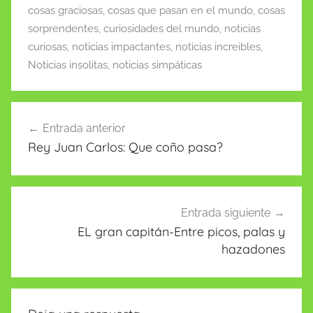
o
p
n
n
tir
cosas graciosas
,
cosas que pasan en el mundo
,
cosas
o
p
W
sorprendentes
,
curiosidades del mundo
,
noticias
k
is
curiosas
,
noticias impactantes
,
noticias increibles
,
h
Noticias insolitas
,
noticias simpáticas
Li
st
Navegación
Entrada anterior
de
Rey Juan Carlos: Que coño pasa?
entradas
Entrada siguiente
EL gran capitán-Entre picos, palas y
hazadones