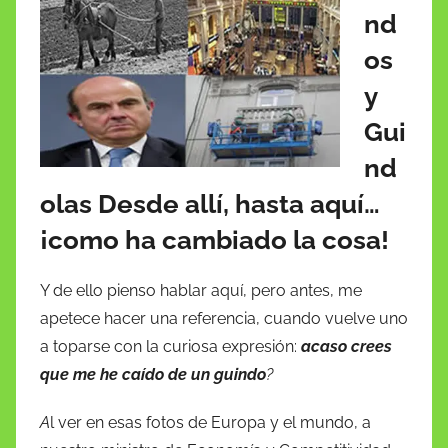
e
er
l
s
e
z
p
nd
b
A
dI
o
ar
os
o
p
n
n
tir
y
o
p
W
Gui
k
is
nd
h
olas Desde allí, hasta aquí…
Li
st
¡como ha cambiado la cosa!
Y de ello pienso hablar aquí, pero antes, me
apetece hacer una referencia, cuando vuelve uno
a toparse con la curiosa expresión:
acaso crees
que me he caído de un guindo
?
A
l ver en esas fotos de Europa y el mundo, a