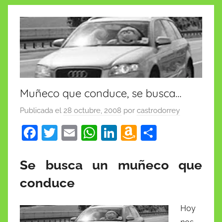
insólitas
Muñeco que conduce, se busca…
Publicada el
28 octubre, 2008
por
castrodorrey
F
T
E
W
Li
A
C
a
w
m
h
n
m
o
c
itt
ai
at
k
a
m
Se busca un muñeco que
e
er
l
s
e
z
p
conduce
b
A
dI
o
ar
o
p
n
n
tir
Hoy