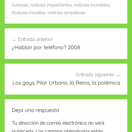
k
is
curiosas
,
noticias impactantes
,
noticias increibles
,
h
Noticias insolitas
,
noticias simpáticas
Li
st
Navegación
Entrada anterior
de
¿Hablan por teléfono? 2008
entradas
Entrada siguiente
Los gays, Pilar Urbano, la Reina, la polémica
Deja una respuesta
Tu dirección de correo electrónico no será
publicada.
Los campos obligatorios están