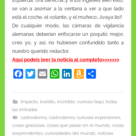
izquierda, ora derecha…y si los ingleses leen esto,
se van a asomar a la ventana a ver a que lado
está el coche, el volante….y el muñeco….¡¡vaya lío!!
De cualquier modo, las cámaras de vigilancia
alemanas deberían enfocarse un poquito mejor,
creo yo, y así, no hubiesen confundido tanto a
nuestro querido redactor.
Aqui podeis leer la noticia al completo>>>>>>>
F
T
E
W
Li
A
C
a
w
m
h
n
m
o
c
itt
ai
at
k
a
m
e
er
l
s
e
z
p
Impacto, insólito, increible, curioso/aqui, todas
las entradas
b
A
dI
o
ar
castrodorrey
,
castrodorrey curiosas expresiones
,
o
p
n
n
tir
cosas graciosas
,
cosas que pasan en el mundo
,
cosas
o
p
W
sorprendentes
,
curiosidades del mundo
,
noticias