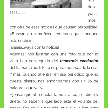
nos
o
p
W
desa
k
is
886817 tn
yuna
h
mos
Li
con otra de esas noticias que causan perplejidad:
st
«Buscan a un muñeco temerario que conduce
este coche»
jajajaja…¡vaya con la noticia!
Además, nos ilustran con una foto que por lo
visto han conseguido del
temerario conductor
del flamante audi. Esto es para morirse….de la risa.
Y más, cuando al entrar en ese periódico que no
cuesta dinero, nos encontramos con un lío de
palabras que ya…ya.
Fíjense, que al redactar la noticia, con el dime y
direte, no saben a que lado está el volante del