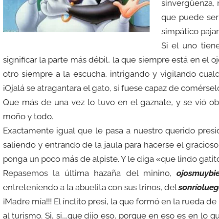
k
is
sinvergüenza, 
h
que puede ser
Li
simpático pajari
st
Si el uno tien
significar la parte más débil, la que siempre está en el o
otro siempre a la escucha, intrigando y vigilando cualq
¡Ojalá se atragantara el gato, si fuese capaz de comérsel
Que más de una vez lo tuvo en el gaznate, y se vió ob
moño y todo.
Exactamente igual que le pasa a nuestro querido presi
saliendo y entrando de la jaula para hacerse el gracios
ponga un poco más de alpiste. Y le diga «que lindo gatit
Repasemos la última hazaña del minino,
ojosmuybie
entreteniendo a la abuelita con sus trinos, del
sonríolueg
¡Madre mía!!! El ínclito presi, la que formó en la rueda de
al turismo. Si, si….que dijo eso, porque en eso es en lo