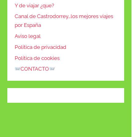
Y de viajar ¿que?
Canal de Castrodorrey…los mejores viajes
por España
Aviso legal
Política de privacidad
Política de cookies
CONTACTO