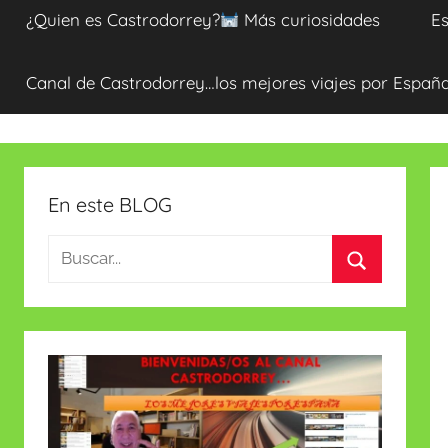
¿Quien es Castrodorrey?
Más curiosidades
Es
Canal de Castrodorrey…los mejores viajes por Españ
En este BLOG
Buscar:
Buscar