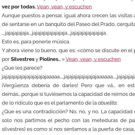
vez por todas.
Vean, vean, y escuchen
Aunque puestos a pensar, igual ahora crecen las visitas 
de sentarse en un banquito del Paseo del Prado, cerquita d
….jajajajajaja….jajajajajajajajaja….jajajajajajajajaja.
Esto es, para ponerle música.
Y ahora viene lo bueno, que es: «cómo se discute en el 
por
Silvestres
y
Piolines..
»
Vean, vean, y escuchen
¿Que les parece?
jajajajajajajajajajajajaaaaa…..jajajajajajajajajaaaaaa…..jajaja
¡Vergüenza debería de darles! Pero que vá… en est
demás….porque si tuviésemos la capacidad de reirnos d
de lo ridículo que es el parlamento de la
abuelita.
¿Que es una contradicción? No, no, y no. La capacidad 
solo nos partimos el pecho con las meteduras de pat
silvestres) es como si nos sentamos a la puerta de casa