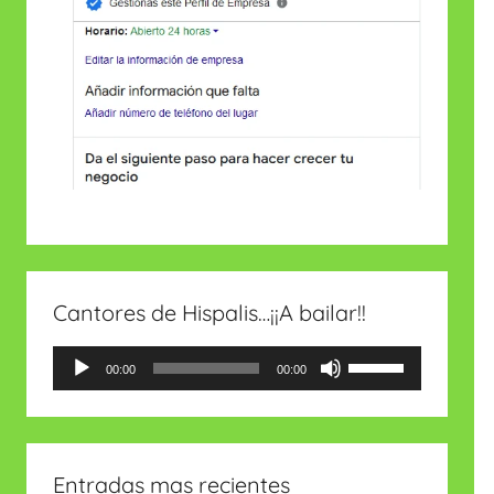
Cantores de Hispalis…¡¡A bailar!!
Reproductor
Utiliza
00:00
00:00
de
las
audio
teclas
de
Entradas mas recientes
flecha