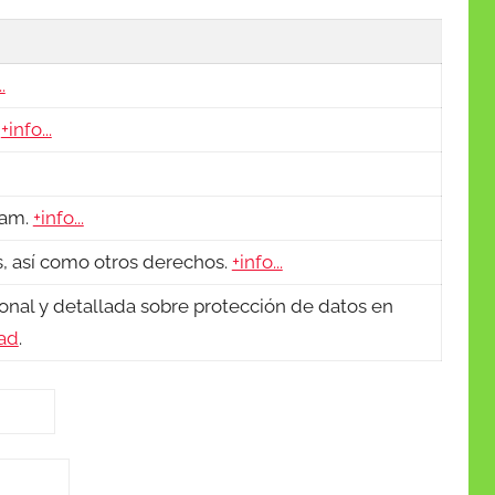
.
.
+info...
pam.
+info...
os, así como otros derechos.
+info...
onal y detallada sobre protección de datos en
dad
.