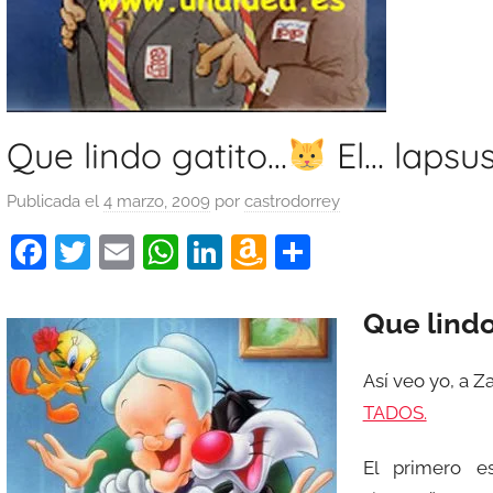
Que lindo gatito…
El… lapsu
Publicada el
4 marzo, 2009
por
castrodorrey
F
T
E
W
Li
A
C
a
w
m
h
n
m
o
c
itt
ai
at
k
a
m
Que lindo
e
er
l
s
e
z
p
Así veo yo, a Z
b
A
dI
o
ar
TADOS.
o
p
n
n
tir
o
p
W
El primero e