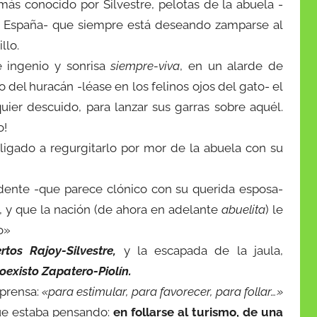
más conocido por Silvestre, pelotas de la abuela -
 España- que siempre está deseando zamparse al
llo.
e ingenio y sonrisa
siempre-viva
, en un alarde de
jo del huracán -léase en los felinos ojos del gato- el
uier descuido, para lanzar sus garras sobre aquél.
o!
ligado a regurgitarlo por mor de la abuela con su
dente -que parece clónico con su querida esposa-
o, y que la nación (de ahora en adelante
abuelita
) le
o»
rtos Rajoy-Silvestre,
y la escapada de la jaula,
oexisto Zapatero-Piolín.
 prensa:
«para estimular, para favorecer, para follar…»
 que estaba pensando:
en follarse al turismo, de una