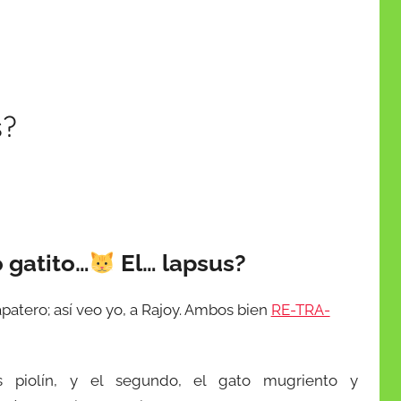
s?
 gatito…
El… lapsus?
apatero; así veo yo, a Rajoy. Ambos bien
RE-TRA-
s piolín, y el segundo, el gato mugriento y