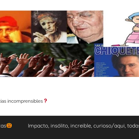
cias incomprensibles
tas
Impacto, insólito, increible, curioso/aqui, tod