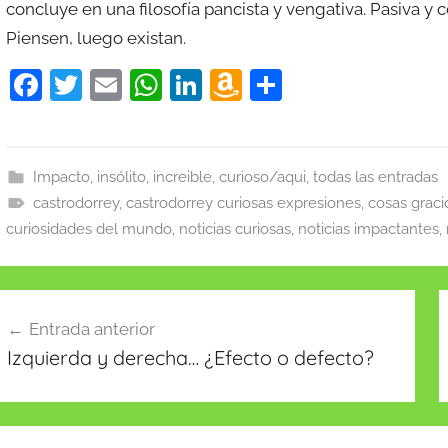
concluye en una filosofía pancista y vengativa. Pasiva y c
Piensen, luego existan.
F
T
E
W
Li
A
C
a
w
m
h
n
m
o
c
itt
ai
at
k
a
m
e
er
l
s
e
z
p
Impacto, insólito, increible, curioso/aqui, todas las entradas
castrodorrey
b
,
castrodorrey curiosas expresiones
A
dI
o
ar
,
cosas graci
curiosidades del mundo
,
noticias curiosas
,
noticias impactantes
,
o
p
n
n
tir
o
p
W
k
is
avegación
Entrada anterior
h
e
Izquierda y derecha… ¿Efecto o defecto?
Li
ntradas
st