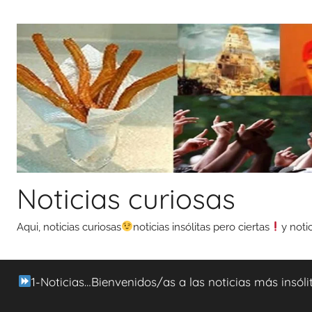
Saltar
al
contenido
Noticias curiosas
Aqui, noticias curiosas
noticias insólitas pero ciertas
y noti
1-Noticias…Bienvenidos/as a las noticias más insóli