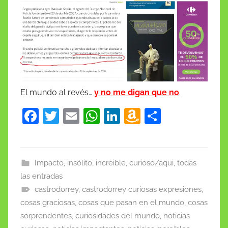
El mundo al revés…
y no me digan que no
.
F
T
E
W
Li
A
C
a
w
m
h
n
m
o
c
itt
ai
at
k
a
m
e
er
l
s
e
z
p
Impacto, insólito, increible, curioso/aqui, todas
las entradas
b
A
dI
o
ar
castrodorrey
,
castrodorrey curiosas expresiones
,
o
p
n
n
tir
cosas graciosas
,
cosas que pasan en el mundo
,
cosas
o
p
W
sorprendentes
,
curiosidades del mundo
,
noticias