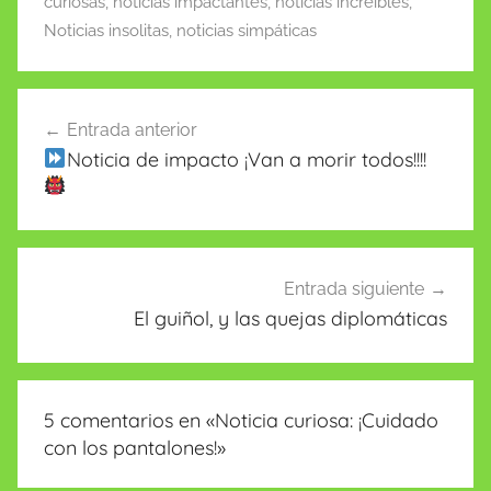
k
is
curiosas
,
noticias impactantes
,
noticias increibles
,
h
Noticias insolitas
,
noticias simpáticas
Li
st
Navegación
Entrada anterior
de
Noticia de impacto ¡Van a morir todos!!!!
entradas
Entrada siguiente
El guiñol, y las quejas diplomáticas
5 comentarios en «
Noticia curiosa: ¡Cuidado
con los pantalones!
»