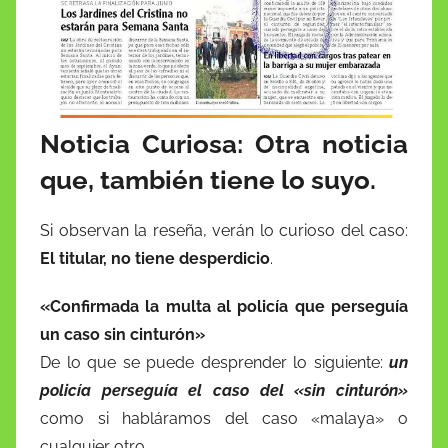
e
er
l
s
e
z
p
b
A
dI
o
ar
o
p
n
n
tir
o
p
W
k
is
Noticia Curiosa: Otra noticia
h
que, también tiene lo suyo.
Li
st
Si observan la reseña, verán lo curioso del caso:
El titular, no tiene desperdicio
.
«Confirmada la multa al policía que perseguía
un caso sin cinturón»
De lo que se puede desprender lo siguiente:
un
policía perseguía el caso del «sin cinturón»
como si habláramos del caso «malaya» o
cualquier otro.