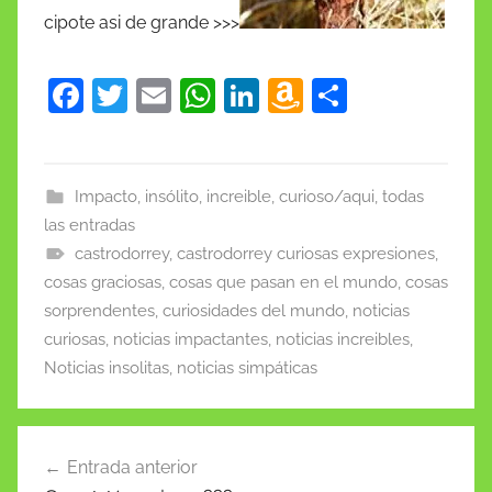
cipote asi de grande >>>
F
T
E
W
Li
A
C
a
w
m
h
n
m
o
c
itt
ai
at
k
a
m
e
er
l
s
e
z
p
Impacto, insólito, increible, curioso/aqui, todas
las entradas
b
A
dI
o
ar
castrodorrey
,
castrodorrey curiosas expresiones
,
o
p
n
n
tir
cosas graciosas
,
cosas que pasan en el mundo
,
cosas
o
p
W
sorprendentes
,
curiosidades del mundo
,
noticias
k
is
curiosas
,
noticias impactantes
,
noticias increibles
,
h
Noticias insolitas
,
noticias simpáticas
Li
st
Navegación
Entrada anterior
de