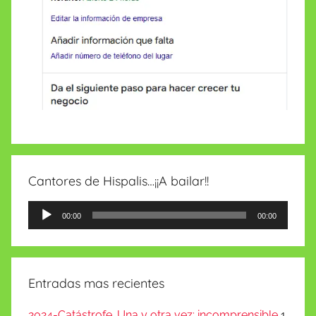
Cantores de Hispalis…¡¡A bailar!!
Reproductor
00:00
00:00
de
audio
Entradas mas recientes
2024-Catástrofe…Una y otra vez: incomprensible
1