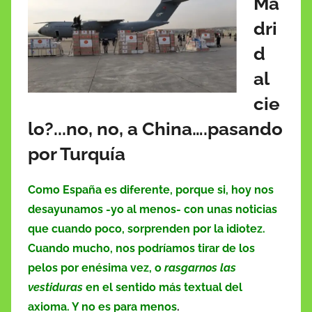
Ma
b
A
dI
o
ar
dri
o
p
n
n
tir
d
o
p
W
al
k
is
cie
h
lo?..
.no, no, a China….pasando
Li
st
por Turquía
Como España es diferente, porque si, hoy nos
desayunamos -yo al menos- con unas noticias
que cuando poco, sorprenden por la idiotez.
Cuando mucho, nos podríamos tirar de los
pelos por enésima vez, o
rasgarnos las
vestiduras
en el sentido más textual del
axioma. Y no es para menos
.