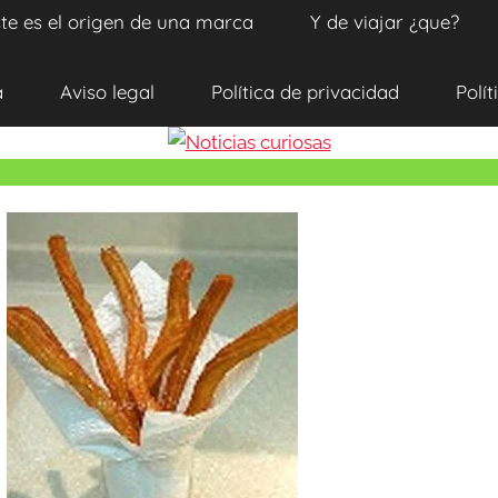
te es el origen de una marca
Y de viajar ¿que?
a
Aviso legal
Política de privacidad
Polít