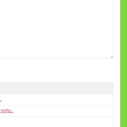
.
.
+info...