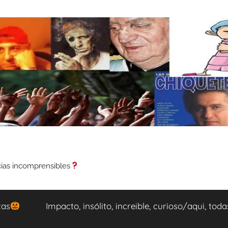
cias incomprensibles
tas
Impacto, insólito, increible, curioso/aqui, tod