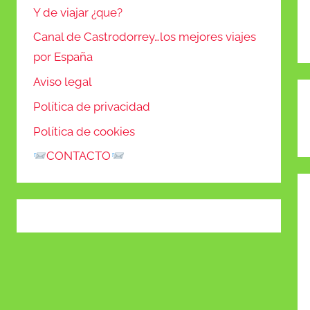
Y de viajar ¿que?
Canal de Castrodorrey…los mejores viajes
por España
Aviso legal
N
Política de privacidad
d
Política de cookies
e
CONTACTO