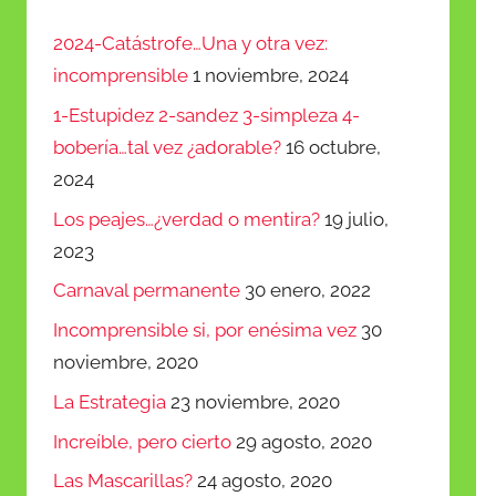
arriba/abajo
2024-Catástrofe…Una y otra vez:
para
incomprensible
1 noviembre, 2024
aumentar
1-Estupidez 2-sandez 3-simpleza 4-
o
bobería…tal vez ¿adorable?
16 octubre,
disminuir
2024
el
Los peajes…¿verdad o mentira?
19 julio,
volumen.
2023
Carnaval permanente
30 enero, 2022
Incomprensible si, por enésima vez
30
noviembre, 2020
La Estrategia
23 noviembre, 2020
Increíble, pero cierto
29 agosto, 2020
Las Mascarillas?
24 agosto, 2020