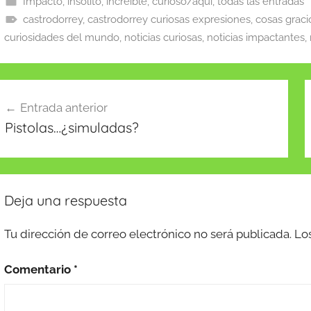
e
er
l
s
e
z
p
Impacto, insólito, increible, curioso/aqui, todas las entradas
castrodorrey
b
,
castrodorrey curiosas expresiones
A
dI
o
ar
,
cosas graci
curiosidades del mundo
,
noticias curiosas
,
noticias impactantes
,
o
p
n
n
tir
o
p
W
k
is
avegación
Entrada anterior
h
e
Pistolas…¿simuladas?
Li
ntradas
st
Deja una respuesta
Tu dirección de correo electrónico no será publicada.
Lo
Comentario
*