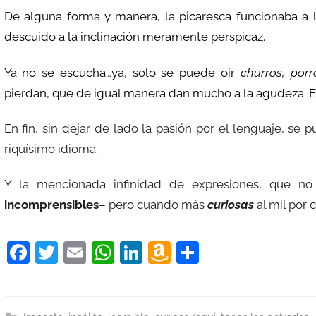
De alguna forma y manera, la picaresca funcionaba a l
descuido a la inclinación meramente perspicaz.
Ya no se escucha…ya, solo se puede oír
churros, porra
pierdan, que de igual manera dan mucho a la agudeza. 
En fin, sin dejar de lado la pasión por el lenguaje, se
riquísimo idioma.
Y la mencionada infinidad de expresiones, que n
incomprensibles
– pero cuando más
curiosas
al mil por c
F
T
E
W
Li
A
C
a
w
m
h
n
m
o
c
itt
ai
at
k
a
m