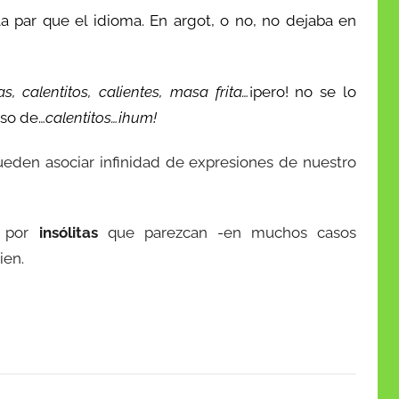
a par que el idioma. En argot, o no, no dejaba en
s, calentitos, calientes, masa frita…
¡pero! no se lo
Eso de…
calentitos…¡hum!
 pueden asociar infinidad de expresiones de nuestro
o por
insólitas
que parezcan -en muchos casos
ien.