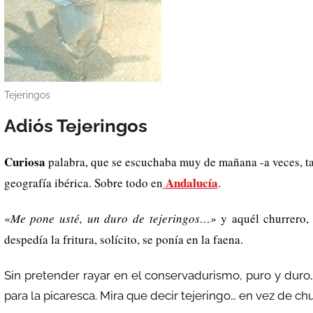
h
Li
st
Tejeringos
Adiós Tejeringos
Curiosa
palabra, que se escuchaba muy de mañana -a veces, ta
Andalucía
geografía ibérica. Sobre todo en
.
«
Me pone usté, un duro de tejeringos…»
y aquél churrero, 
despedía la fritura, solícito, se ponía en la faena.
Sin pretender rayar en el conservadurismo, puro y dur
para la picaresca. Mira que decir tejeringo… en vez de ch