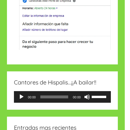
Cantores de Hispalis…¡¡A bailar!!
Reproductor
Utiliza
00:00
00:00
de
las
audio
teclas
de
Entradas mas recientes
flecha