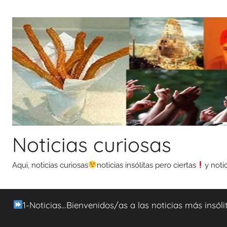
Saltar
al
contenido
Noticias curiosas
Aqui, noticias curiosas
noticias insólitas pero ciertas
y noti
1-Noticias…Bienvenidos/as a las noticias más insóli