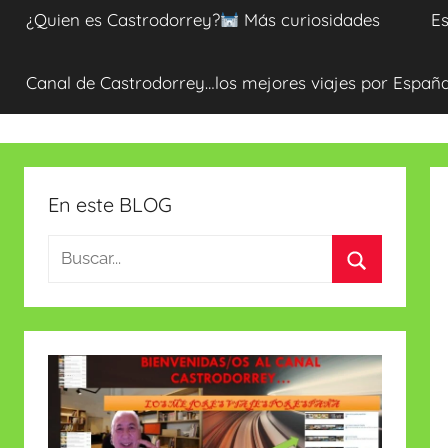
¿Quien es Castrodorrey?
Más curiosidades
Es
Canal de Castrodorrey…los mejores viajes por Españ
En este BLOG
Buscar:
Buscar