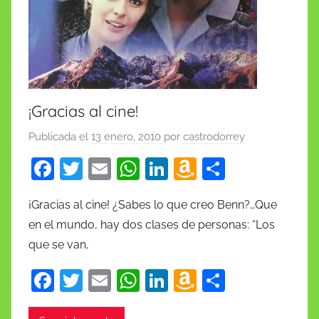
¡Gracias al cine!
Publicada el
13 enero, 2010
por
castrodorrey
F
T
E
W
Li
A
C
a
w
m
h
n
m
o
¡Gracias al cine! ¿Sabes lo que creo Benn?…Que
c
itt
ai
at
k
a
m
en el mundo, hay dos clases de personas: “Los
e
er
l
s
e
z
p
que se van,
b
A
dI
o
ar
F
T
E
W
Li
A
C
o
p
n
n
tir
a
w
m
h
n
m
o
o
p
W