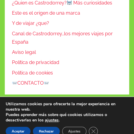
¿Quien es Castrodorrey?
Más curiosidades
Este es el origen de una marca
Y de viajar ¿que?
Canal de Castrodorrey…los mejores viajes por
España
Aviso legal
Política de privacidad
Política de cookies
CONTACTO
Utilizamos cookies para ofrecerte la mejor experiencia en
nuestra web.
Puedes aprender más sobre qué cookies utilizamos o
desactivarlas en los
ajustes
.
Tema para WordPress: Donovan de ThemeZee.
Cerrar el banner de 
Aceptar
Rechazar
Ajustes