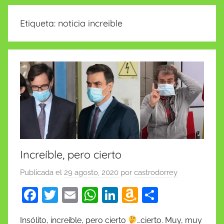
insólitas
Etiqueta:
noticia increible
Increíble, pero cierto
Publicada el
29 agosto, 2020
por
castrodorrey
F
T
E
W
Li
A
C
a
w
m
h
n
m
o
Insólito, increíble, pero cierto
…cierto. Muy, muy