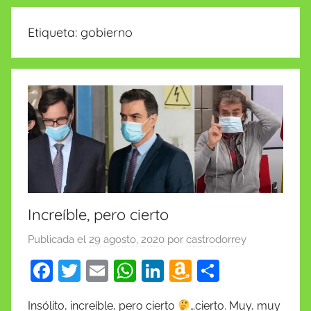
insólitas
Etiqueta:
gobierno
Increíble, pero cierto
Publicada el
29 agosto, 2020
por
castrodorrey
F
T
E
W
Li
A
C
a
w
m
h
n
m
o
Insólito, increíble, pero cierto
…cierto. Muy, muy