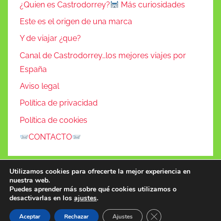
¿Quien es Castrodorrey?
Más curiosidades
Este es el origen de una marca
Y de viajar ¿que?
Canal de Castrodorrey…los mejores viajes por
España
Aviso legal
Política de privacidad
Política de cookies
CONTACTO
Utilizamos cookies para ofrecerte la mejor experiencia en
nuestra web.
Puedes aprender más sobre qué cookies utilizamos o
desactivarlas en los
ajustes
.
Tema para WordPress: Donovan de ThemeZee.
Cerrar el banner de 
Aceptar
Rechazar
Ajustes