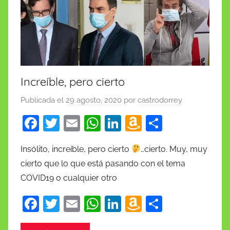
st
Increíble, pero cierto
Publicada el
29 agosto, 2020
por
castrodorrey
F
T
E
W
Li
A
C
a
w
m
h
n
m
o
Insólito, increíble, pero cierto
…cierto. Muy, muy
c
itt
ai
at
k
a
m
cierto que lo que está pasando con el tema
e
er
l
s
e
z
p
COVID19 o cualquier otro
b
A
dI
o
ar
F
T
E
W
Li
A
C
o
p
n
n
tir
a
w
m
h
n
m
o
o
p
W