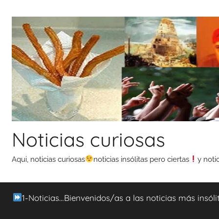
Saltar
al
contenido
Noticias curiosas
Aqui, noticias curiosas
noticias insólitas pero ciertas
y noti
1-Noticias…Bienvenidos/as a las noticias más insóli