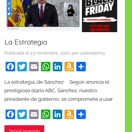
La Estrategia
Publicada el
23 noviembre, 2020
por
castrodorrey
F
T
E
W
Li
A
C
a
w
m
h
n
m
o
La estrategia…de Sánchez Según anuncia el
c
itt
ai
at
k
a
m
prestigioso diario ABC, Sánchez, nuestro
e
er
l
s
e
z
p
presidente de gobierno, se compromete a usar
b
A
dI
o
ar
o
p
n
n
tir
F
T
E
W
Li
A
C
o
p
W
a
w
m
h
n
m
o
Seguir leyendo