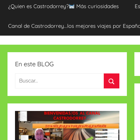
¿Quien es Castrodorrey?
Más curiosidades
Es
Canal de Castrodorrey…los mejores viajes por Españ
En este BLOG
Buscar:
Buscar