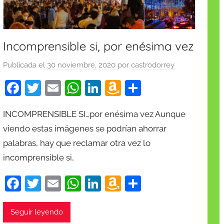
Incomprensible si, por enésima vez
Publicada el
30 noviembre, 2020
por
castrodorrey
F
T
E
W
Li
A
C
a
w
m
h
n
m
o
INCOMPRENSIBLE SI…por enésima vez Aunque
c
itt
ai
at
k
a
m
viendo estas imágenes se podrían ahorrar
e
er
l
s
e
z
p
palabras, hay que reclamar otra vez lo
b
A
dI
o
ar
incomprensible si,
o
p
n
n
tir
F
T
E
W
Li
A
C
o
p
W
a
w
m
h
n
m
o
k
is
c
itt
ai
at
k
a
m
h
Seguir leyendo