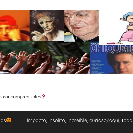
cias incomprensibles
tas
Impacto, insólito, increible, curioso/aqui, tod