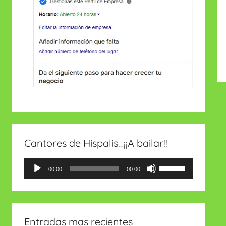
Cantores de Hispalis…¡¡A bailar!!
Reproductor
Utiliza
00:00
00:00
de
las
audio
teclas
de
Entradas mas recientes
flecha