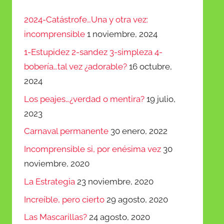
arriba/abajo
2024-Catástrofe…Una y otra vez:
para
incomprensible
1 noviembre, 2024
aumentar
1-Estupidez 2-sandez 3-simpleza 4-
o
bobería…tal vez ¿adorable?
16 octubre,
disminuir
2024
el
Los peajes…¿verdad o mentira?
19 julio,
volumen.
2023
Carnaval permanente
30 enero, 2022
Incomprensible si, por enésima vez
30
noviembre, 2020
La Estrategia
23 noviembre, 2020
Increíble, pero cierto
29 agosto, 2020
Las Mascarillas?
24 agosto, 2020