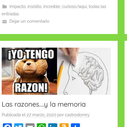
Li
b
A
dI
o
ar
Impacto, insólito, increible, curioso/aqui, todas las
st
o
p
n
n
tir
entradas
o
p
W
Dejar un comentario
k
is
h
Li
st
Las razones….y la memoria
Publicada el
27 marzo, 2020
por
castrodorrey