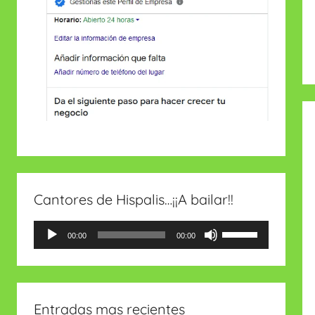
Cantores de Hispalis…¡¡A bailar!!
Reproductor
Utiliza
00:00
00:00
de
las
audio
teclas
de
Entradas mas recientes
flecha