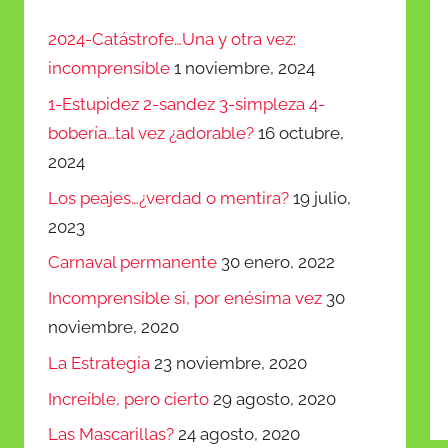
arriba/abajo
2024-Catástrofe…Una y otra vez:
para
incomprensible
1 noviembre, 2024
aumentar
1-Estupidez 2-sandez 3-simpleza 4-
o
bobería…tal vez ¿adorable?
16 octubre,
disminuir
2024
el
Los peajes…¿verdad o mentira?
19 julio,
volumen.
2023
Carnaval permanente
30 enero, 2022
Incomprensible si, por enésima vez
30
noviembre, 2020
La Estrategia
23 noviembre, 2020
Increíble, pero cierto
29 agosto, 2020
Las Mascarillas?
24 agosto, 2020