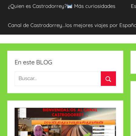
¿Quien es Castrodorrey?
Más curiosidades
Es
Canal de Castrodorrey…los mejores viajes por Españ
En este BLOG
Buscar:
Buscar