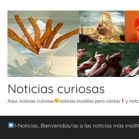
Saltar
al
contenido
Noticias curiosas
Aqui, noticias curiosas
noticias insólitas pero ciertas
y noti
1-Noticias…Bienvenidos/as a las noticias más insóli