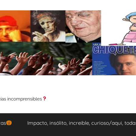
cias incomprensibles
tas
Impacto, insólito, increible, curioso/aqui, tod