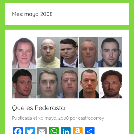
insólitas
Mes:
mayo 2008
Que es Pederasta
Publicada el
30 mayo, 2008
por
castrodorrey
F
T
E
W
Li
A
C